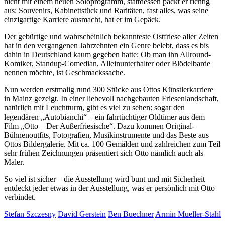
nicht mit einem neuen Soloprogramm, stattdessen packt er richtig
aus: Souvenirs, Kabinettstück und Raritäten, fast alles, was seine
einzigartige Karriere ausmacht, hat er im Gepäck.
Der gebürtige und wahrscheinlich bekannteste Ostfriese aller Zeiten
hat in den vergangenen Jahrzehnten ein Genre belebt, dass es bis
dahin in Deutschland kaum gegeben hatte: Ob man ihn Allround-
Komiker, Standup-Comedian, Alleinunterhalter oder Blödelbarde
nennen möchte, ist Geschmackssache.
Nun werden erstmalig rund 300 Stücke aus Ottos Künstlerkarriere
in Mainz gezeigt. In einer liebevoll nachgebauten Friesenlandschaft,
natürlich mit Leuchtturm, gibt es viel zu sehen: sogar den
legendären „Autobianchi“ – ein fahrtüchtiger Oldtimer aus dem
Film „Otto – Der Außerfriesische“. Dazu kommen Original-
Bühnenoutfits, Fotografien, Musikinstrumente und das Beste aus
Ottos Bildergalerie. Mit ca. 100 Gemälden und zahlreichen zum Teil
sehr frühen Zeichnungen präsentiert sich Otto nämlich auch als
Maler.
So viel ist sicher – die Ausstellung wird bunt und mit Sicherheit
entdeckt jeder etwas in der Ausstellung, was er persönlich mit Otto
verbindet.
Stefan Szczesny
David Gerstein
Ben Buechner
Armin Mueller-Stahl