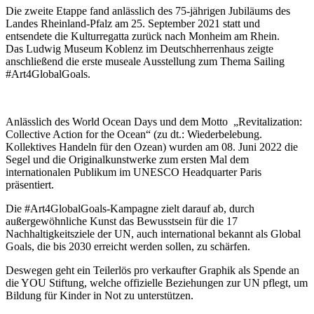
Die zweite Etappe fand anlässlich des 75-jährigen Jubiläums des
Landes Rheinland-Pfalz am 25. September 2021 statt und
entsendete die Kulturregatta zurück nach Monheim am Rhein.
Das Ludwig Museum Koblenz im Deutschherrenhaus zeigte
anschließend die erste museale Ausstellung zum Thema Sailing
#Art4GlobalGoals.
Anlässlich des World Ocean Days und dem Motto „Revitalization:
Collective Action for the Ocean“ (zu dt.: Wiederbelebung.
Kollektives Handeln für den Ozean) wurden am 08. Juni 2022 die
Segel und die Originalkunstwerke zum ersten Mal dem
internationalen Publikum im UNESCO Headquarter Paris
präsentiert.
Die #Art4GlobalGoals-Kampagne zielt darauf ab, durch
außergewöhnliche Kunst das Bewusstsein für die 17
Nachhaltigkeitsziele der UN, auch international bekannt als Global
Goals, die bis 2030 erreicht werden sollen, zu schärfen.
Deswegen geht ein Teilerlös pro verkaufter Graphik als Spende an
die YOU Stiftung, welche offizielle Beziehungen zur UN pflegt, um
Bildung für Kinder in Not zu unterstützen.