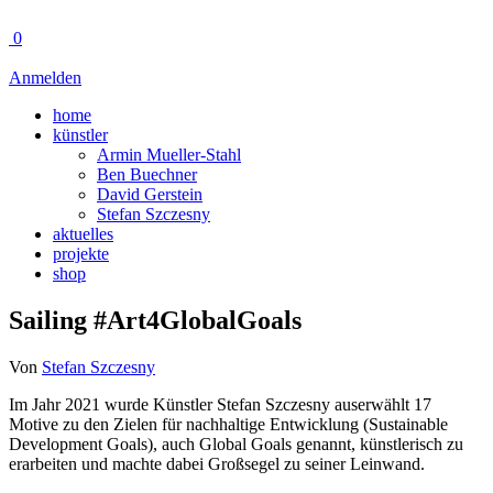
0
Anmelden
home
künstler
Armin Mueller-Stahl
Ben Buechner
David Gerstein
Stefan Szczesny
aktuelles
projekte
shop
Sailing #Art4GlobalGoals
Von
Stefan Szczesny
Im Jahr 2021 wurde Künstler Stefan Szczesny auserwählt 17
Motive zu den Zielen für nachhaltige Entwicklung (Sustainable
Development Goals), auch Global Goals genannt, künstlerisch zu
erarbeiten und machte dabei Großsegel zu seiner Leinwand.