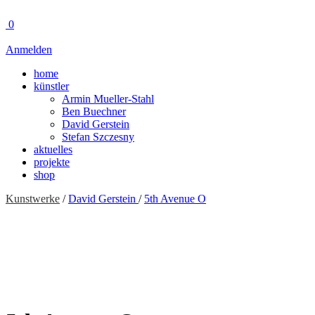
0
Anmelden
home
künstler
Armin Mueller-Stahl
Ben Buechner
David Gerstein
Stefan Szczesny
aktuelles
projekte
shop
Kunstwerke
/
David Gerstein
/
5th Avenue O